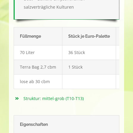
salzverträgliche Kulturen
Füllmenge
Stück je Euro-Palette
Arti
70 Liter
36 Stück
314
Terra Bag 2,7 cbm
1 Stück
315
lose ab 30 cbm
Struktur: mittel-grob (T10-T13)
Eigenschaften