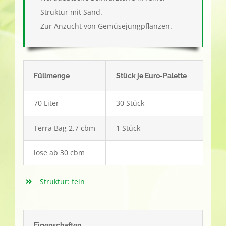
Struktur mit Sand.
Zur Anzucht von Gemüsejungpflanzen.
Füllmenge
Stück je Euro-Palette
Arti
70 Liter
30 Stück
33
Terra Bag 2,7 cbm
1 Stück
122
lose ab 30 cbm
Struktur: fein
Eigenschaften