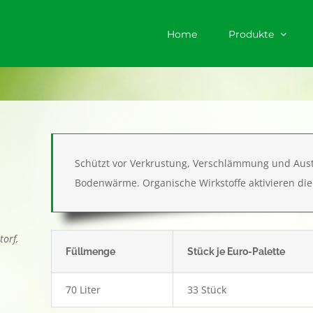
Home
Produkte
Schützt vor Verkrustung, Verschlämmung und Aust
Bodenwärme. Organische Wirkstoffe aktivieren di
torf,
Füllmenge
Stück je Euro-Palette
70 Liter
33 Stück