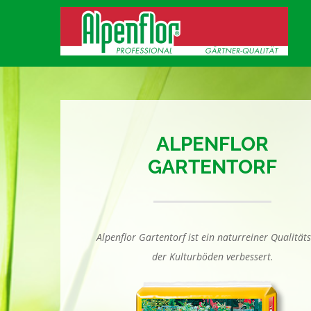
Zum
Inhalt
springen
ALPENFLOR
GARTENTORF
Alpenflor Gartentorf ist ein naturreiner Qualitäts
der Kulturböden verbessert.